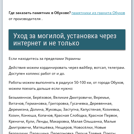
Где заказать памятник в Обухове?
памятники из гранита Обухов
от производителя .
Уход за могилой, установка через
интернет и не только
Если находитесь за пределами Украины
Действия можем кординировать через вайбер, вотсап, телеграм.
Доступен коплекс работ от и до.
Работы можем выполнять в радиусе 50-100 км, от города Обухов,
можем поехать дальше если нужно:
Безымянное, Берёзовое, Великие Дмитровичи, Веремье,
Витачов, Германовка, Григоровка, Гусачевка, Деревянная,
Деремезна, Долина, Жуковцы, Застугна, Капустяная, Козиевка,
Козин, Конюша, Копачов, Красная Слободка, Красное Первое,
Креничи, Кули, Ленды, Макаровка, Малая Ольшанка, Малые
Дмитровичи, Матяшёвка, Нещеров, Новосёлки, Новые
Безрадичи, Паращина, Перегоновка, Перше Травня, Плюты,